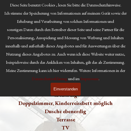
Direkt zum Seiteninhalt
Diese Seite benutzt Cookies , lesen Sie bitte die Datenschutzhinweise.
Pension Holländer Mühle
Menü überspringen
Ich stimme der Speicherung von Informationen auf meinem Gerät sowie der
Erhebung und Verarbeitung von solchen Informationen und
sonstigen Daten durch den Betreiber dieser Seite und seine Partner für die
Personalisierung, Ausspielung und Messung von Werbung und Inhalten
innerhalb und außerhalb dieses Angebotes und für Auswertungen über die
Igelstube
Nutzung dieses Angebotes zu. Auch wenn ich diese Website weiter nutze,
beispielsweise durch das Anklicken von Inhalten, gilt das als Zustimmung.
Meine Zustimmung kann ich hier widerrufen. Weitere Informationen in der
Igelstube
Datenschutzerklärung
und im
Impressum
.
Einverstanden
ebenerdig
Doppelzimmer,
Kinderreisebett möglich
Dusche e
benerdig
Terrasse
TV